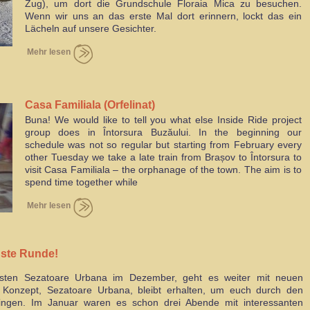
Zug), um dort die Grundschule Floraia Mica zu besuchen.
Wenn wir uns an das erste Mal dort erinnern, lockt das ein
Lächeln auf unsere Gesichter.
Mehr lesen
Casa Familiala (Orfelinat)
Buna! We would like to tell you what else Inside Ride project
group does in Întorsura Buzăului. In the beginning our
schedule was not so regular but starting from February every
other Tuesday we take a late train from Brașov to Întorsura to
visit Casa Familiala – the orphanage of the town. The aim is to
spend time together while
Mehr lesen
hste Runde!
sten Sezatoare Urbana im Dezember, geht es weiter mit neuen
onzept, Sezatoare Urbana, bleibt erhalten, um euch durch den
ingen. Im Januar waren es schon drei Abende mit interessanten