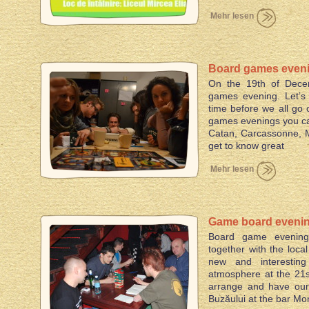
Mehr lesen
Board games eveni
On the 19th of Decem
games evening. Let’s 
time before we all go 
games evenings you ca
Catan, Carcassonne, M
get to know great
Mehr lesen
Game board evening
Board game evening
together with the loca
new and interestin
atmosphere at the 21s
arrange and have our 
Buzăului at the bar Mon