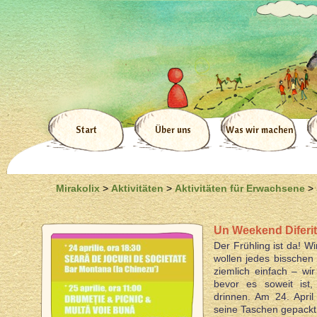
Start
Über uns
Was wir machen
Mirakolix
>
Aktivitäten
>
Aktivitäten für Erwachsene
>
Un Weekend Diferit
Der Frühling ist da! W
wollen jedes bisschen
ziemlich einfach – wi
bevor es soweit ist,
drinnen. Am 24. Apri
seine Taschen gepackt