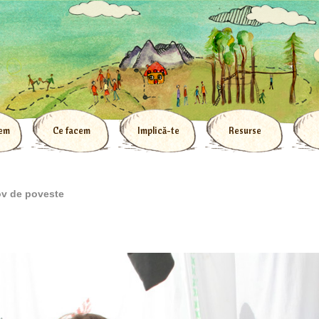
tem
Ce facem
Implică-te
Resurse
ov de poveste