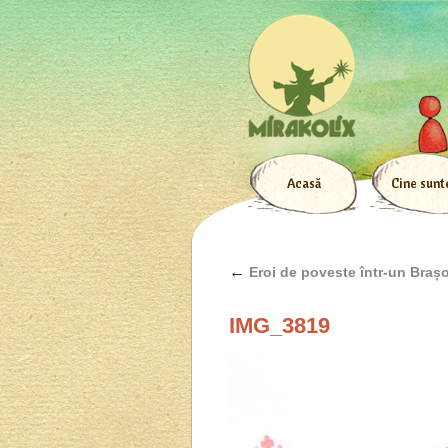
Acasă
Cine sun
←
Eroi de poveste într-un Braș
IMG_3819