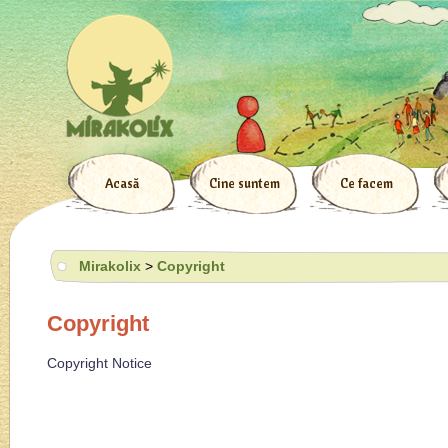
Acasă
Cine suntem
Ce facem
Mirakolix
>
Copyright
Copyright
Copyright Notice