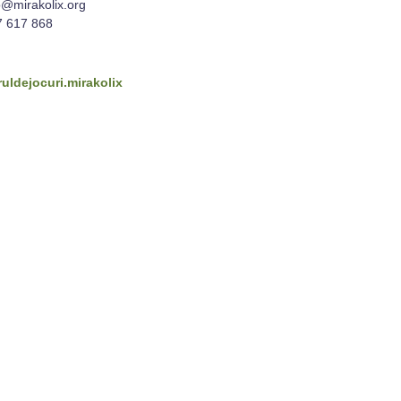
o@mirakolix.org
7 617 868
uldejocuri.mirakolix