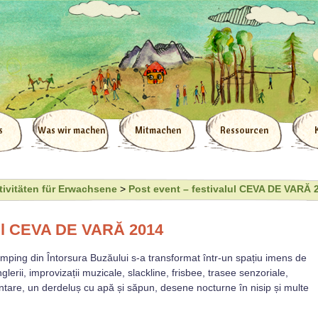
s
Was wir machen
Mitmachen
Ressourcen
tivitäten für Erwachsene
>
Post event – festivalul CEVA DE VARĂ 
alul CEVA DE VARĂ 2014
ping din Întorsura Buzăului s-a transformat într-un spațiu imens de
jonglerii, improvizații muzicale, slackline, frisbee, trasee senzoriale,
ntare, un derdeluș cu apă și săpun, desene nocturne în nisip și multe