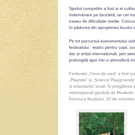
Spiritul competitiv a fost și el cult
îndemânare pe bicicletă, iar cei m
traseu de dificultate medie. Concurs
în pădurea din apropierea locului d
Pe tot parcursul evenimentului vizit
festivalului : teatru pentru copii, 
dar și artiști internaționali, jam s
prelungită apoi într-o atmosferă mai
Festivalul „Ceva de vară” a fost org
„Playride” și „Science Playgrounds”
și voluntarilor locali. În pregătire
internaționali găzduiți de Mirakolix
Întorsura Buzăului, 20 de voluntari 