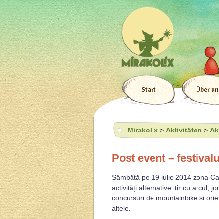
Start
Über un
Mirakolix
>
Aktivitäten
>
Ak
Post event – festiv
Sâmbătă pe 19 iulie 2014 zona Cam
activități alternative: tir cu arcul, 
concursuri de mountainbike și orie
altele.