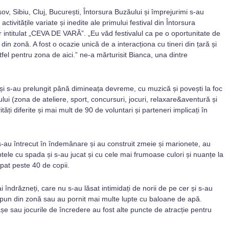
șov, Sibiu, Cluj, București, Întorsura Buzăului și împrejurimi s-au
ctivitățile variate și inedite ale primului festival din Întorsura
lor intitulat „CEVA DE VARĂ”. „Eu văd festivalul ca pe o oportunitate de
in zonă. A fost o ocazie unică de a interacționa cu tineri din țară și
tfel pentru zona de aici.” ne-a mărturisit Bianca, una dintre
0 și s-au prelungit până dimineața devreme, cu muzică și povești la foc
lui (zona de ateliere, sport, concursuri, jocuri, relaxare&aventură și
ăți diferite și mai mult de 90 de voluntari și parteneri implicați în
ii s-au întrecut în îndemânare și au construit zmeie și marionete, au
ptele cu spada și s-au jucat și cu cele mai frumoase culori și nuanțe la
ipat peste 40 de copii.
 îndrăzneți, care nu s-au lăsat intimidați de norii de pe cer și s-au
ăpun din zonă sau au pornit mai multe lupte cu baloane de apă.
iașe sau jocurile de încredere au fost alte puncte de atracție pentru