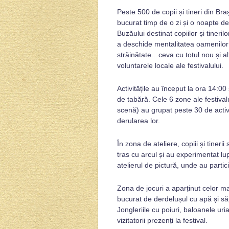
Peste 500 de copii și tineri din Bra
bucurat timp de o zi și o noapte de a
Buzăului destinat copiilor și tineri
a deschide mentalitatea oamenilor d
străinătate…ceva cu totul nou și al
voluntarele locale ale festivalului.
Activitățile au început la ora 14:0
de tabără. Cele 6 zone ale festivalu
scenă) au grupat peste 30 de activit
derularea lor.
În zona de ateliere, copiii și tiner
tras cu arcul și au experimentat lu
atelierul de pictură, unde au partic
Zona de jocuri a aparținut celor mai
bucurat de derdelușul cu apă și s
Jongleriile cu poiuri, baloanele ur
vizitatorii prezenți la festival.