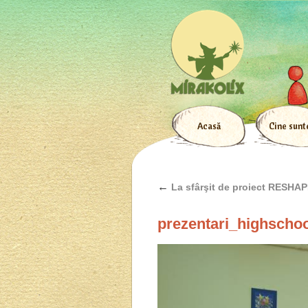
Acasă
Cine sun
←
La sfârşit de proiect RESH
prezentari_highscho