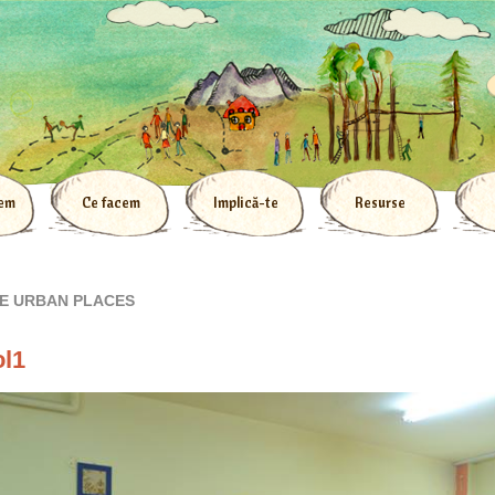
tem
Ce facem
Implică-te
Resurse
APE URBAN PLACES
ol1