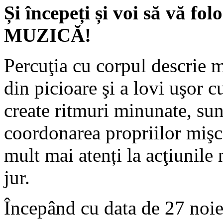
Și începeți și voi să vă fol
MUZICĂ!
Percuţia cu corpul descrie m
din picioare şi a lovi uşor c
create ritmuri minunate, sun
coordonarea propriilor mişcă
mult mai atenți la acţiunile 
jur.
Începând cu data de 27 noi