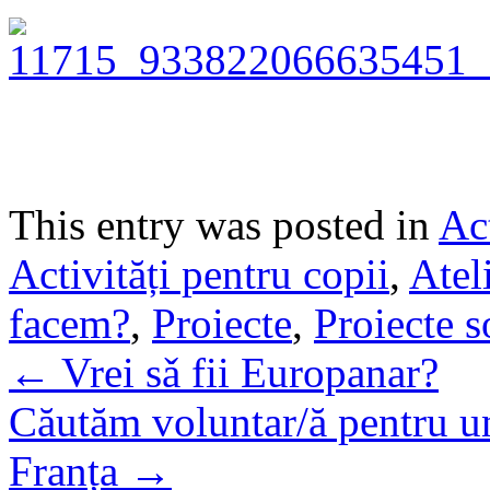
This entry was posted in
Act
Activități pentru copii
,
Atel
facem?
,
Proiecte
,
Proiecte s
←
Vrei sǎ fii Europanar?
Căutăm voluntar/ă pentru un
Franța
→